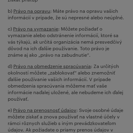
b)
Právo na opravu
: Máte právo na opravu vašich
informácií v prípade, že sú nepresné alebo neúplné.
c)
Právo na vymazanie
: Môžete požiadať o
vymazanie alebo odstránenie informácií, ktoré sa
vás týkajú, ak určitá organizácia nemá presvedčivý
dôvod na ich ďalšie používanie. Toto právo je
známe aj ako „právo na zabudnutie“.
d)
Právo na obmedzenie spracúvania
: Za určitých
okolností môžete „zablokovať“ alebo znemožniť
ďalšie používanie vašich informácií. V prípade
obmedzenia spracúvania môžeme mať vaše
informácie naďalej uložené, ale nebudeme ich ďalej
používať.
e)
Právo na prenosnosť údajov
: Svoje osobné údaje
môžete získať a znova používať na vlastné účely v
rámci rôznych služieb s iným prevádzkovateľom
údajov. Ak požiadate o priamy prenos údajov v