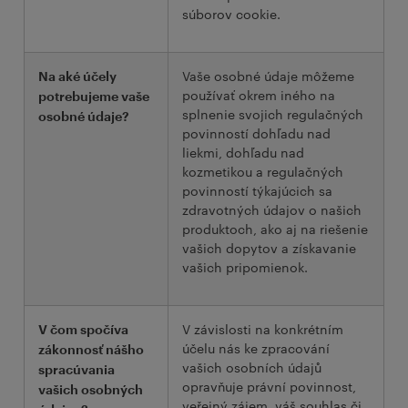
súborov cookie.
Vaše osobné údaje môžeme
Na aké účely
používať okrem iného na
potrebujeme vaše
splnenie svojich regulačných
osobné údaje?
povinností dohľadu nad
liekmi, dohľadu nad
kozmetikou a regulačných
povinností týkajúcich sa
zdravotných údajov o našich
produktoch, ako aj na riešenie
vašich dopytov a získavanie
vašich pripomienok.
V závislosti na konkrétním
V čom spočíva
účelu nás ke zpracování
zákonnosť nášho
vašich osobních údajů
spracúvania
opravňuje právní povinnost,
vašich osobných
veřejný zájem, váš souhlas či