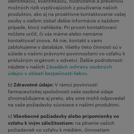
identifikáciu, kvantifikáciu, hodnotenie a prevenciu
možných rizík vyplývajúcich z používania našich
produktov, ako aj na proaktívne kontaktovanie vašej
osoby s cieľom získať ďalšie informácie o každom
prípade, ktorý nahlásite. Pri prvom kontaktovaní
môžete určiť, či vás máme alebo nemáme
kontaktovať znova. Ak nie, kontakt s vami
zablokujeme v databáze. Všetky tieto činnosti sú v
súlade s našimi právnymi povinnosťami vo vzťahu k
príslušným orgánom v odvetví. Ďalšie podrobnosti
nájdete v našich
Zásadách ochrany osobných
údajov v oblasti bezpečnosti liekov
.
b)
V rámci povinností
Zdravotné údaje:
farmaceutickej spoločnosti vaše osobné údaje
zhromažďujeme aj preto, aby sme mohli odpovedať
na vaše požiadavky súvisiace s našimi produktmi.
c)
Všeobecné požiadavky alebo pripomienky vo
na plnenie vašich
vzťahu k iným záležitostiam:
požiadaviek vo vzťahu k médiám, činnostiam