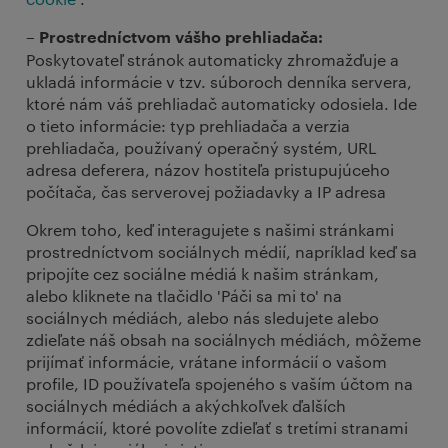
– Prostredníctvom vášho prehliadača:
Poskytovateľ stránok automaticky zhromažďuje a
ukladá informácie v tzv. súboroch denníka servera,
ktoré nám váš prehliadač automaticky odosiela. Ide
o tieto informácie: typ prehliadača a verzia
prehliadača, používaný operačný systém, URL
adresa deferera, názov hostiteľa pristupujúceho
počítača, čas serverovej požiadavky a IP adresa
Okrem toho, keď interagujete s našimi stránkami
prostredníctvom sociálnych médií, napríklad keď sa
pripojíte cez sociálne médiá k našim stránkam,
alebo kliknete na tlačidlo 'Páči sa mi to' na
sociálnych médiách, alebo nás sledujete alebo
zdieľate náš obsah na sociálnych médiách, môžeme
prijímať informácie, vrátane informácií o vašom
profile, ID používateľa spojeného s vaším účtom na
sociálnych médiách a akýchkoľvek ďalších
informácií, ktoré povolíte zdieľať s tretími stranami