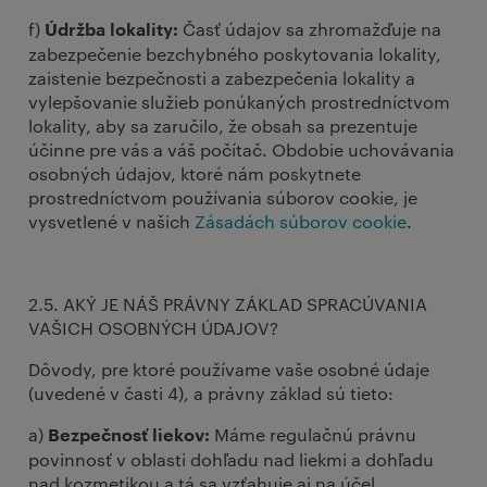
f)
Časť údajov sa zhromažďuje na
Údržba lokality:
zabezpečenie bezchybného poskytovania lokality,
zaistenie bezpečnosti a zabezpečenia lokality a
vylepšovanie služieb ponúkaných prostredníctvom
lokality, aby sa zaručilo, že obsah sa prezentuje
účinne pre vás a váš počítač. Obdobie uchovávania
osobných údajov, ktoré nám poskytnete
prostredníctvom používania súborov cookie, je
vysvetlené v našich
Zásadách súborov cookie
.
2.5. AKÝ JE NÁŠ PRÁVNY ZÁKLAD SPRACÚVANIA
VAŠICH OSOBNÝCH ÚDAJOV?
Dôvody, pre ktoré používame vaše osobné údaje
(uvedené v časti 4), a právny základ sú tieto:
a)
Máme regulačnú právnu
Bezpečnosť liekov:
povinnosť v oblasti dohľadu nad liekmi a dohľadu
nad kozmetikou a tá sa vzťahuje aj na účel