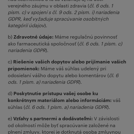
verejného záujmu v oblasti zdravia (
čl. 6 ods. 1
písm. c) v spojení s čl. 9 ods. 2 písm. i) nariadenia
GDPR, keď vyžaduje spracúvanie osobitných
kategórií údajov
).
b)
Máme regulačnú povinnosť
Zdravotné údaje:
ako farmaceutická spoločnosť (
čl. 6 ods. 1 písm. c)
nariadenia GDPR
).
c)
Riešenie vašich dopytov alebo prijímanie vašich
Máme váš súhlas udelený pri
pripomienok:
odosielaní vášho dopytu alebo komentárov (
čl. 6
ods. 1 písm. a) nariadenia GDPR
).
d)
Poskytnutie prístupu vašej osobe ku
váš
konkrétnym materiálom alebo informáciám:
súhlas (
čl. 6 ods. 1 písm. a) nariadenia GDPR
).
e)
V závislosti
Vzťahy s partnermi a dodávateľmi:
od okolností môže byť spracúvanie založené na
plnení zmluvy, ktorej je dotknutá osoba zmluvnou