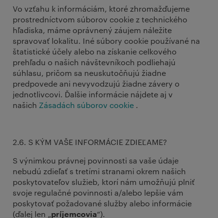
Vo vzťahu k informáciám, ktoré zhromažďujeme
prostredníctvom súborov cookie z technického
hľadiska, máme oprávnený záujem náležite
spravovať lokalitu. Iné súbory cookie používané na
štatistické účely alebo na získanie celkového
prehľadu o našich návštevníkoch podliehajú
súhlasu, pričom sa neuskutočňujú žiadne
predpovede ani nevyvodzujú žiadne závery o
jednotlivcovi. Ďalšie informácie nájdete aj v
našich
Zásadách súborov cookie
.
2.6. S KÝM VAŠE INFORMÁCIE ZDIEĽAME?
S výnimkou právnej povinnosti sa vaše údaje
nebudú zdieľať s tretími stranami okrem našich
poskytovateľov služieb, ktorí nám umožňujú plniť
svoje regulačné povinnosti a/alebo lepšie vám
poskytovať požadované služby alebo informácie
(ďalej len „
“).
príjemcovia