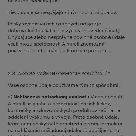
na každej sociálnej sieti
Tieto údaje sa nespájajú s inými zdrojmi údajov.
Poskytovanie vašich osobných údajov je
dobrovoľné (pokiaľ nie je výslovne uvedené inak).
Chýbajúce alebo nesprávne povinné osobné údaje
však môžu spoločnosti Almirall znemožniť
poskytnutie informácií, o ktoré ste požiadali.
2.3. AKO SA VAŠE INFORMÁCIE POUŽÍVAJÚ?
Vaše osobné údaje používame týmito spôsobmi:
a)
V spoločnosti
Nahlásenie nežiaducej udalosti:
Almirall sa snaha o bezpečnosť našich liekov,
kozmetiky a zdravotníckych produktov začína na
oddelení výskumu a vývoja. Preto osobné údaje,
ktoré nám poskytnete prostredníctvom formulára
na nahlásenie nežiaducej udalosti, použijeme na