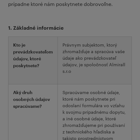
prípadne ktoré nám poskytnete dobrovoľne.
1. Základné informácie
Právnym subjektom, ktorý
Kto je
zhromažďuje a spracúva vaše
prevádzkovateľom
údaje ako prevádzkovateľ
údajov, ktoré
údajov, je spoločnosť Almirall
poskytnete?
s.r.o
Spracúvame osobné údaje,
Aký druh
ktoré nám poskytnete pri
osobných údajov
odoslaní formulára vo vzťahu
spracúvame?
k svojmu prípadnému dopytu,
a iné osobné údaje, ktoré
zhromažďujeme pri používaní
z technického hľadiska a
takisto prostredníctvom