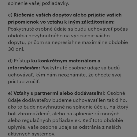
splnenie vašej požiadavky.
c)
Riešenie vašich dopytov alebo prijatie vašich
pripomienok vo vzťahu k iným záležitostiam:
Poskytnuté osobné údaje sa budú uchovávať počas
obdobia nevyhnutného na vyriešenie vášho
dopytu, pričom sa nepresiahne maximálne obdobie
30 dní.
d) Prístup
ku konkrétnym materiálom a
Poskytnuté osobné údaje sa budú
informáciám:
uchovávať, kým nám neoznámite, že chcete svoj
prístup zrušiť.
e)
Osobné
Vzťahy s partnermi alebo dodávateľmi:
údaje dodávateľov budeme uchovávať len tak dlho,
ako to bude nevyhnutné na splnenie účelu, na ktorý
boli zhromaždené, alebo na splnenie zákonných
alebo regulačných požiadaviek. Keď toto obdobie
uplynie, vaše osobné údaje sa odstránia z našich
aktívnych systémov.