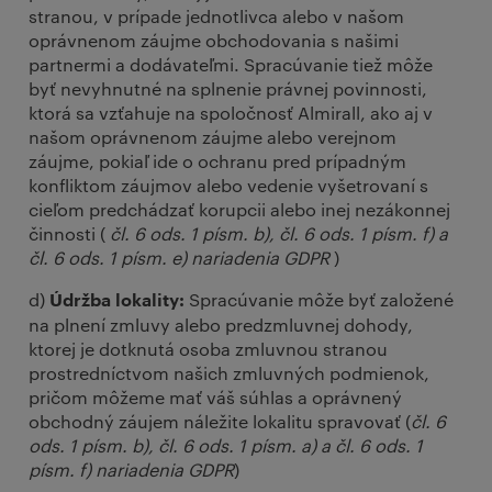
stranou, v prípade jednotlivca alebo v našom
oprávnenom záujme obchodovania s našimi
partnermi a dodávateľmi. Spracúvanie tiež môže
byť nevyhnutné na splnenie právnej povinnosti,
ktorá sa vzťahuje na spoločnosť Almirall, ako aj v
našom oprávnenom záujme alebo verejnom
záujme, pokiaľ ide o ochranu pred prípadným
konfliktom záujmov alebo vedenie vyšetrovaní s
cieľom predchádzať korupcii alebo inej nezákonnej
činnosti (
čl. 6 ods. 1 písm. b), čl. 6 ods. 1 písm. f) a
čl. 6 ods. 1 písm. e) nariadenia GDPR
)
d)
Spracúvanie môže byť založené
Údržba lokality:
na plnení zmluvy alebo predzmluvnej dohody,
ktorej je dotknutá osoba zmluvnou stranou
prostredníctvom našich zmluvných podmienok,
pričom môžeme mať váš súhlas a oprávnený
obchodný záujem náležite lokalitu spravovať (
čl. 6
ods. 1 písm. b), čl. 6 ods. 1 písm. a) a čl. 6 ods. 1
písm. f) nariadenia GDPR
)