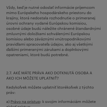
Vždy, keď je nutné odoslať informácie príjemcom
mimo Európskeho hospodárskeho priestoru do
krajiny, ktorá nedostala rozhodnutie o primeranej
úrovni ochrany vydané Európskou komisiou,
osobné údaje budú náležite chránené štandardnými
zmluvnými doložkami schválenými Európskou
komisiou alebo záväznými vnútropodnikovými
pravidlami spracovateľa údajov, ako aj všetkými
ďalšími primeranými zárukami a doplnkovými
opatreniami, ktoré budú potrebné.
2.7. AKÉ MÁTE PRÁVA AKO DOTKNUTÁ OSOBA A
AKO ICH MÔŽETE UPLATNIŤ?
Kedykoľvek môžete uplatniť ktorékoľvek z týchto
práv:
a)
Právo na prístup
: k svojim informáciám môžete
získať prístup