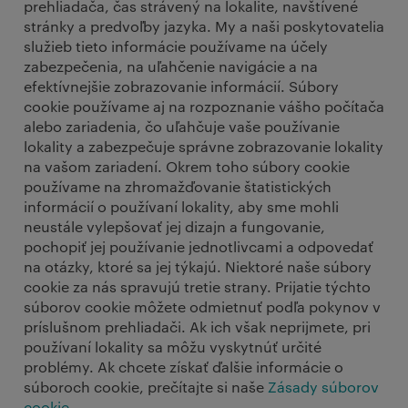
prehliadača, čas strávený na lokalite, navštívené
stránky a predvoľby jazyka. My a naši poskytovatelia
služieb tieto informácie používame na účely
zabezpečenia, na uľahčenie navigácie a na
efektívnejšie zobrazovanie informácií. Súbory
cookie používame aj na rozpoznanie vášho počítača
alebo zariadenia, čo uľahčuje vaše používanie
lokality a zabezpečuje správne zobrazovanie lokality
na vašom zariadení. Okrem toho súbory cookie
používame na zhromažďovanie štatistických
informácií o používaní lokality, aby sme mohli
neustále vylepšovať jej dizajn a fungovanie,
pochopiť jej používanie jednotlivcami a odpovedať
na otázky, ktoré sa jej týkajú. Niektoré naše súbory
cookie za nás spravujú tretie strany. Prijatie týchto
súborov cookie môžete odmietnuť podľa pokynov v
príslušnom prehliadači. Ak ich však neprijmete, pri
používaní lokality sa môžu vyskytnúť určité
problémy. Ak chcete získať ďalšie informácie o
súboroch cookie, prečítajte si naše
Zásady súborov
cookie
.