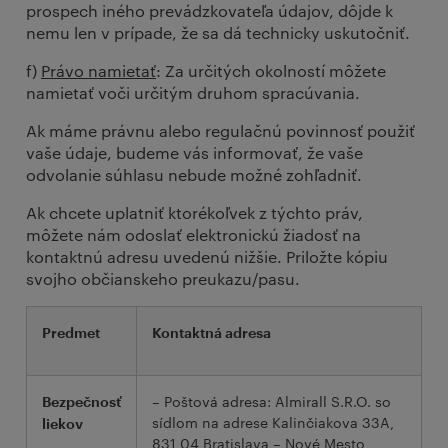
prospech iného prevádzkovateľa údajov, dôjde k
nemu len v prípade, že sa dá technicky uskutočniť.
f)
Právo namietať
: Za určitých okolností môžete
namietať voči určitým druhom spracúvania.
Ak máme právnu alebo regulačnú povinnosť použiť
vaše údaje, budeme vás informovať, že vaše
odvolanie súhlasu nebude možné zohľadniť.
Ak chcete uplatniť ktorékoľvek z týchto práv,
môžete nám odoslať elektronickú žiadosť na
kontaktnú adresu uvedenú nižšie. Priložte kópiu
svojho občianskeho preukazu/pasu.
Predmet
Kontaktná adresa
– Poštová adresa: Almirall S.R.O. so
Bezpečnosť
sídlom na adrese Kalinčiakova 33A,
liekov
831 04 Bratislava – Nové Mesto,