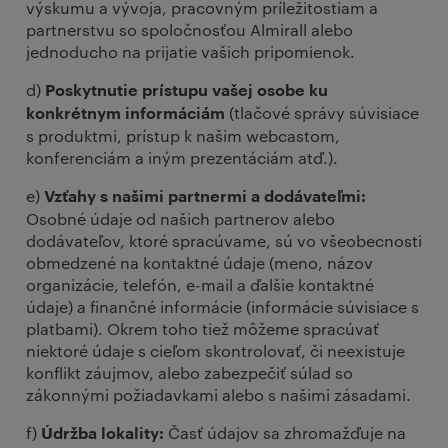
výskumu a vývoja, pracovným príležitostiam a
partnerstvu so spoločnosťou Almirall alebo
jednoducho na prijatie vašich pripomienok.
d)
Poskytnutie prístupu vašej osobe ku
(tlačové správy súvisiace
konkrétnym informáciám
s produktmi, prístup k našim webcastom,
konferenciám a iným prezentáciám atď.).
e)
Vzťahy s našimi partnermi a dodávateľmi:
Osobné údaje od našich partnerov alebo
dodávateľov, ktoré spracúvame, sú vo všeobecnosti
obmedzené na kontaktné údaje (meno, názov
organizácie, telefón, e-mail a ďalšie kontaktné
údaje) a finančné informácie (informácie súvisiace s
platbami). Okrem toho tiež môžeme spracúvať
niektoré údaje s cieľom skontrolovať, či neexistuje
konflikt záujmov, alebo zabezpečiť súlad so
zákonnými požiadavkami alebo s našimi zásadami.
f)
Časť údajov sa zhromažďuje na
Údržba lokality: