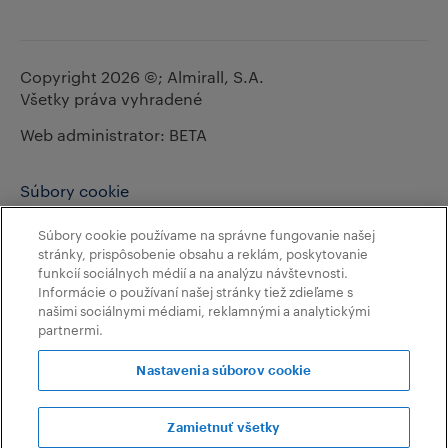
Copyright 2026 ©; Almirall, S.A.
Všetky práva vyhradené
Web administrator: BETA
Súbory cookie
Ochrana osobných údajov
Súbory cookie používame na správne fungovanie našej
stránky, prispôsobenie obsahu a reklám, poskytovanie
Podmienky používania
funkcií sociálnych médií a na analýzu návštevnosti.
Informácie o používaní našej stránky tiež zdieľame s
Politika prístupnosti
našimi sociálnymi médiami, reklamnými a analytickými
partnermi.
Zásady ochrany osobných údajov HCP
Nastavenia súborov cookie
Zásady ochrany osobných údajov v oblasti
bezpečnosti liekov
Zamietnuť všetky