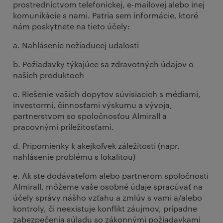
prostredníctvom telefonickej, e-mailovej alebo inej
komunikácie s nami. Patria sem informácie, ktoré
nám poskytnete na tieto účely:
a. Nahlásenie nežiaducej udalosti
b. Požiadavky týkajúce sa zdravotných údajov o
našich produktoch
c. Riešenie vašich dopytov súvisiacich s médiami,
investormi, činnosťami výskumu a vývoja,
partnerstvom so spoločnosťou Almirall a
pracovnými príležitosťami.
d. Pripomienky k akejkoľvek záležitosti (napr.
nahlásenie problému s lokalitou)
e. Ak ste dodávateľom alebo partnerom spoločnosti
Almirall, môžeme vaše osobné údaje spracúvať na
účely správy nášho vzťahu a zmlúv s vami a/alebo
kontroly, či neexistuje konflikt záujmov, prípadne
zabezpečenia súladu so zákonnými požiadavkami